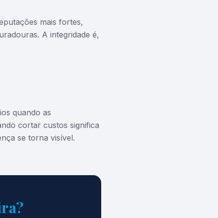
eputações mais fortes,
duradouras. A integridade é,
pios quando as
ndo cortar custos significa
ça se torna visível.
ira?