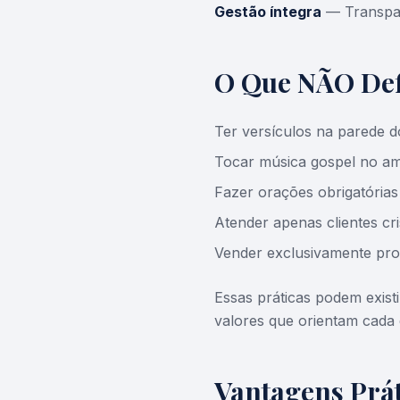
Gestão íntegra
— Transparê
O Que NÃO Def
Ter versículos na parede do
Tocar música gospel no am
Fazer orações obrigatórias
Atender apenas clientes cr
Vender exclusivamente prod
Essas práticas podem exist
valores que orientam cada 
Vantagens Prát