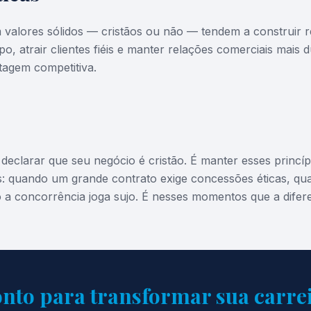
alores sólidos — cristãos ou não — tendem a construir r
po, atrair clientes fiéis e manter relações comerciais mais 
tagem competitiva.
 declarar que seu negócio é cristão. É manter esses princí
is: quando um grande contrato exige concessões éticas, qua
 a concorrência joga sujo. É nesses momentos que a diferen
nto para transformar sua carre