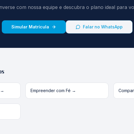
nverse com nossa equipe e descubra o plano ideal para vo
Simular Matrícula
Falar no WhatsApp
os
→
Empreender com Fé
→
Compara