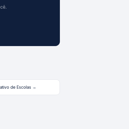
cê.
tivo de Escolas
→