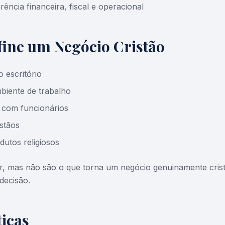
ncia financeira, fiscal e operacional
ine um Negócio Cristão
 escritório
biente de trabalho
 com funcionários
istãos
utos religiosos
ir, mas não são o que torna um negócio genuinamente crist
decisão.
icas