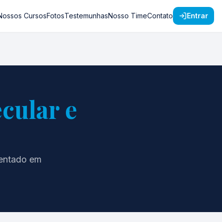
Nossos Cursos
Fotos
Testemunhas
Nosso Time
Contato
Entrar
cular e
mentado em